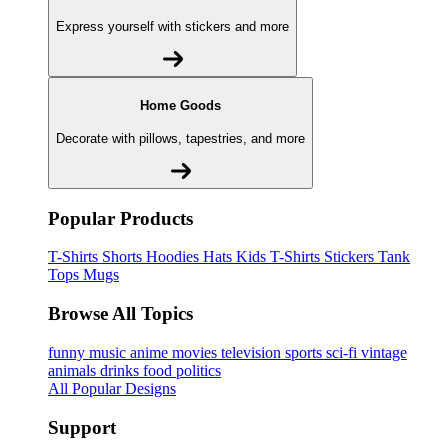
Express yourself with stickers and more
Home Goods
Decorate with pillows, tapestries, and more
Popular Products
T-Shirts
Shorts
Hoodies
Hats
Kids T-Shirts
Stickers
Tank
Tops
Mugs
Browse All Topics
funny
music
anime
movies
television
sports
sci-fi
vintage
animals
drinks
food
politics
All Popular Designs
Support