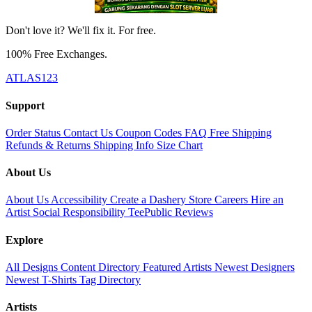
Don't love it? We'll fix it. For free.
100% Free Exchanges.
ATLAS123
Support
Order Status
Contact Us
Coupon Codes
FAQ
Free Shipping
Refunds & Returns
Shipping Info
Size Chart
About Us
About Us
Accessibility
Create a Dashery Store
Careers
Hire an
Artist
Social Responsibility
TeePublic Reviews
Explore
All Designs
Content Directory
Featured Artists
Newest Designers
Newest T-Shirts
Tag Directory
Artists