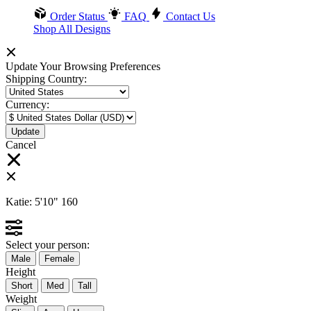
Order Status
FAQ
Contact Us
Shop All Designs
Update Your Browsing Preferences
Shipping Country:
Currency:
Cancel
Katie:
5'10"
160
Select your person:
Male
Female
Height
Short
Med
Tall
Weight