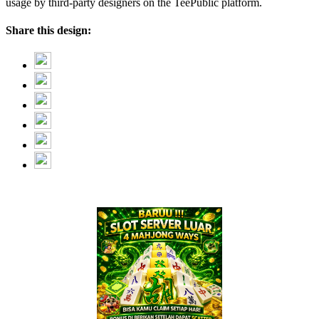
usage by third-party designers on the TeePublic platform.
Share this design: