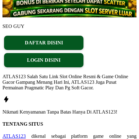
SEO GUY
DAFTAR DISINI
LOGIN DISINI
ATLAS123 Salah Satu Link Slot Online Resmi & Game Online
Gacor Gampang Menang Hari Ini, ATLAS123 Juga Pusat
Permainan Pragmatic Play Dan Pg Soft Gacor.
Nikmati
Kenyamanan
Tanpa Batas Hanya Di
ATLAS123!
TENTANG SITUS
ATLAS123
dikenal sebagai platform game online yang