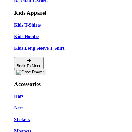
Baseball T-Shirts
Kids Apparel
Kids T-Shirts
Kids Hoodie
Kids Long Sleeve T-Shirt
Back To Menu
Accessories
Hats
New!
Stickers
Magnets