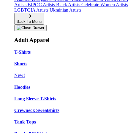
Artists
BIPOC Artists
Black Artists
Celebrate Women Artists
LGBTQIA Artists
Ukrainian Artists
Back To Menu
Adult Apparel
T-Shirts
Shorts
New!
Hoodies
Long Sleeve T-Shirts
Crewneck Sweatshirts
Tank Tops