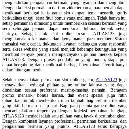
menghadirkan pengalaman bermain yang nyaman dan menghibur.
Dengan koleksi permainan dari provider ternama, para pemain dapat
menikmati berbagai jenis game slot dengan tema menarik, grafis
berkualitas tinggi, serta fitur bonus yang melimpah. Tidak hanya itu,
setiap permainan dirancang untuk memberikan sensasi bermain yang
seru sehingga pemain dapat menikmati hiburan terbaik setiap
harinya. Sebagai link slot online resmi, ATLAS123 juga
mengutamakan keamanan dan kenyamanan para member. Sistem
transaksi yang cepat, dukungan layanan pelanggan yang responsif,
serta akses website yang stabil menjadi beberapa keunggulan yang
membuat banyak pemain mempercayakan pilihan mereka kepada
ATLAS123. Dengan proses pendaftaran yang mudah, siapa pun
dapat bergabung dan menikmati berbagai permainan favorit hanya
dalam hitungan menit.
Selain menyediakan permainan slot online gacor,
ATLAS123
juga
menawarkan berbagai pilihan game online lainnya yang dapat
dimainkan sesuai preferensi masing-masing pemain. Beragam
promo menarik, bonus harian, dan event spesial juga rutin
dihadirkan untuk memberikan nilai tambah bagi seluruh member
yang aktif bermain setiap hari. Bagi para pecinta game online yang
mencari platform terpercaya dengan koleksi permainan lengkap,
ATLAS123 menjadi salah satu pilihan yang layak dipertimbangkan.
Dengan kombinasi layanan profesional, permainan berkualitas, dan
pengalaman bermain yang praktis, ATLAS123 terus berupaya