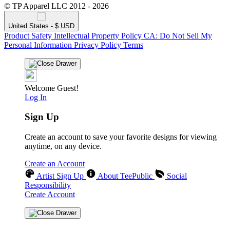
© TP Apparel LLC 2012 - 2026
United States - $ USD
Product Safety
Intellectual Property Policy
CA: Do Not Sell My
Personal Information
Privacy Policy
Terms
Welcome Guest!
Log In
Sign Up
Create an account to save your favorite designs for viewing
anytime, on any device.
Create an Account
Artist Sign Up
About TeePublic
Social
Responsibility
Create Account