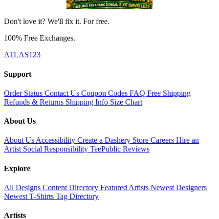
Don't love it? We'll fix it. For free.
100% Free Exchanges.
ATLAS123
Support
Order Status
Contact Us
Coupon Codes
FAQ
Free Shipping
Refunds & Returns
Shipping Info
Size Chart
About Us
About Us
Accessibility
Create a Dashery Store
Careers
Hire an
Artist
Social Responsibility
TeePublic Reviews
Explore
All Designs
Content Directory
Featured Artists
Newest Designers
Newest T-Shirts
Tag Directory
Artists