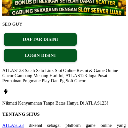
SEO GUY
DAFTAR DISINI
LOGIN DISINI
ATLAS123 Salah Satu Link Slot Online Resmi & Game Online
Gacor Gampang Menang Hari Ini, ATLAS123 Juga Pusat
Permainan Pragmatic Play Dan Pg Soft Gacor.
Nikmati
Kenyamanan
Tanpa Batas Hanya Di
ATLAS123!
TENTANG SITUS
ATLAS123
dikenal sebagai platform game online yang