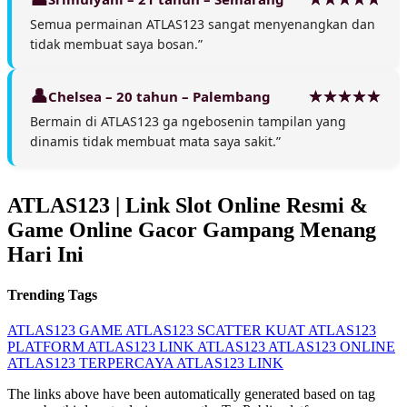
Semua permainan ATLAS123 sangat menyenangkan dan
tidak membuat saya bosan.”
Chelsea – 20 tahun – Palembang
Bermain di ATLAS123 ga ngebosenin tampilan yang
dinamis tidak membuat mata saya sakit.”
ATLAS123 | Link Slot Online Resmi &
Game Online Gacor Gampang Menang
Hari Ini
Trending Tags
ATLAS123
GAME ATLAS123
SCATTER KUAT ATLAS123
PLATFORM ATLAS123
LINK ATLAS123
ATLAS123 ONLINE
ATLAS123 TERPERCAYA
ATLAS123 LINK
The links above have been automatically generated based on tag